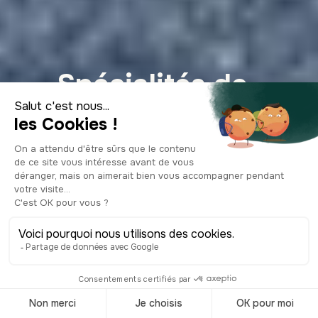
Spécialités de
Saint-Malo :
kouign-amann,
craquelins et
saveurs de la côte
bretonne en 2026
© Shutterstock