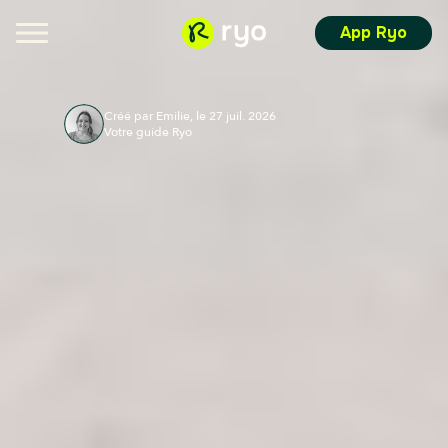
App Ryo
Créé par Emilie, le 27 juil. 2026
Votre guide Ryo