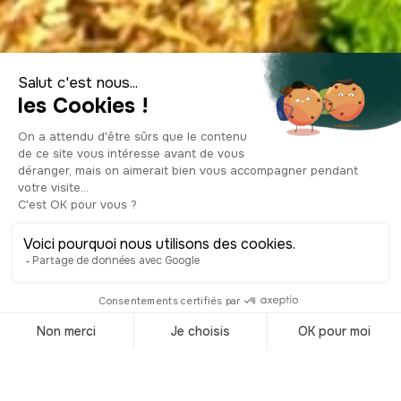
Visiter l'Allemagne
Accueil
/
Destinations
/
Allemagne