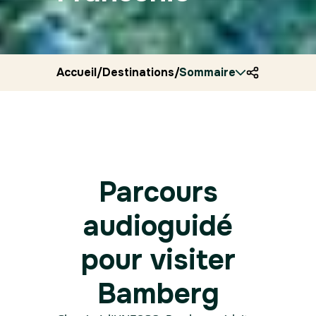
Accueil
/
Destinations
/
Sommaire
Allemagne
/
Ryocity
/
Bam
Parcours
audioguidé
pour visiter
Bamberg