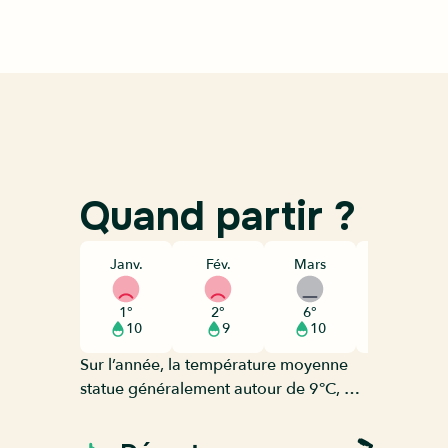
Quand partir ?
Janv.
Fév.
Mars
Avril
1°
2°
6°
10°
10
9
10
11
Sur l’année, la température moyenne
statue généralement autour de 9°C, dû
à un climat continental humide avec
des hivers froids et venteux et des étés