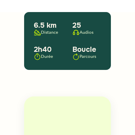
6.5 km
25
Distance
Audios
2h40
Boucle
Durée
Parcours