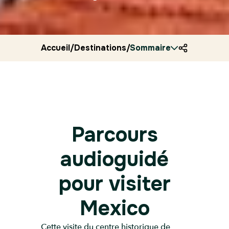
Accueil
/
Destinations
/
Sommaire
Mexique
/
Ryocity
/
Mexic
Parcours
audioguidé
pour visiter
Mexico
Cette visite du centre historique de