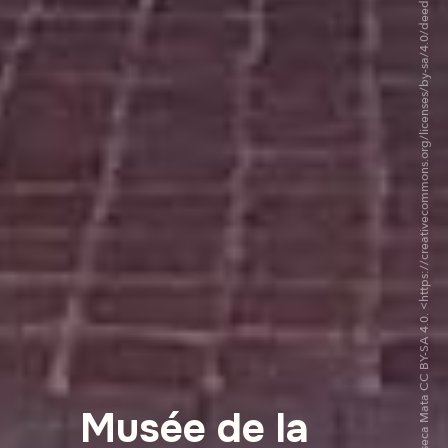
©Juan Carlos Fonseca Mata CC BY-SA 4.0. <https://creativecommons.org/licenses/by-sa/4.0/deed.fr>via Wikipedia Commons
Musée de la