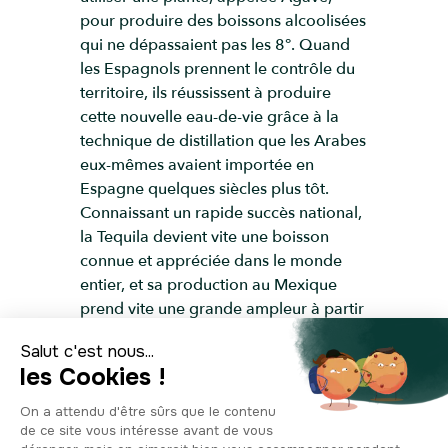
pour produire des boissons alcoolisées
qui ne dépassaient pas les 8°. Quand
les Espagnols prennent le contrôle du
territoire, ils réussissent à produire
cette nouvelle eau-de-vie grâce à la
technique de distillation que les Arabes
eux-mêmes avaient importée en
Espagne quelques siècles plus tôt.
Connaissant un rapide succès national,
la Tequila devient vite une boisson
connue et appréciée dans le monde
entier, et sa production au Mexique
prend vite une grande ampleur à partir
du XIXe siècle. Elle fait aujourd’hui
partie intégrante de l’identité
mexicaine et il n’est pas étonnant de
retrouver sur l’une des places les plus
fréquentées de la capitale le musée qui