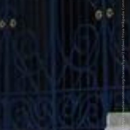
©Arturo de Albornoz- CC BY-SA 2.0 <https://creativecommons.org/licenses/by-sa/2.0/deed.fr>via Wikipedia Commons