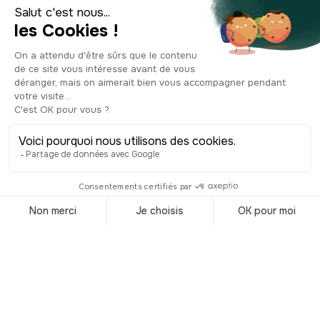
abandonné pendant une quinzaine
d'années, avant de devenir la propriété
de la ville et de prendre le nom de
Théâtre de la Ciudad, soit “théâtre de
la ville”. Restauré entre 1999 et 2002
pour remplacer son intérieur et
s’approprier les dernières
technologies, il reprendra le nom de la
chanteuse à partir de 2008, devenant
le Théâtre de la Ciudad Esperanza Iris.
Il accueille toujours aujourd’hui les
concerts et les représentations des plus
grands artistes mondiaux.