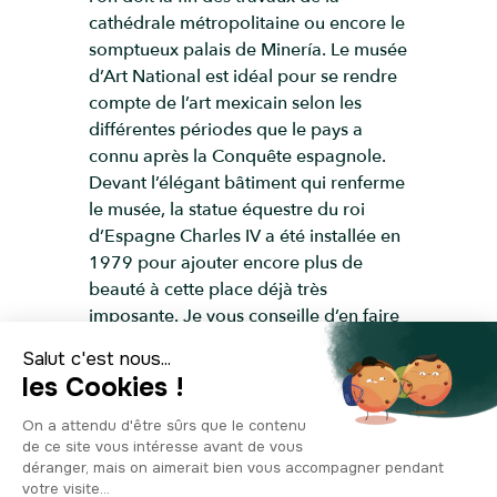
cathédrale métropolitaine ou encore le
somptueux palais de Minería. Le musée
d’Art National est idéal pour se rendre
compte de l’art mexicain selon les
différentes périodes que le pays a
connu après la Conquête espagnole.
Devant l’élégant bâtiment qui renferme
le musée, la statue équestre du roi
d’Espagne Charles IV a été installée en
1979 pour ajouter encore plus de
beauté à cette place déjà très
imposante. Je vous conseille d’en faire
la visite si vous souhaitez découvrir
certaines des toutes premières
peintures de Diego Rivera et de
nombreuses œuvres traditionnelles
mexicaines, tout ceci dans un édifice
construit entre 1905 et 1911 et orné