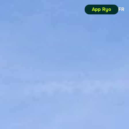
App Ryo
FR