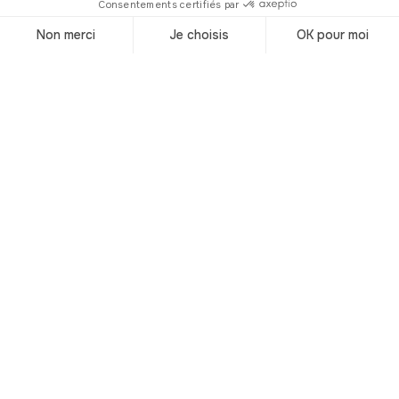
vous trompez pas, vous êtes dans
l'hémisphère sud) où l’humidité rend
les 15°C ambiant désagréables.
Privilégiez donc les mois de mars, avril,
mai et septembre, octobre, novembre.