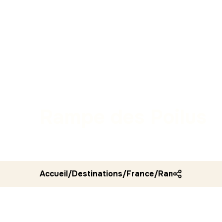
Rampe des Poilus
Accueil
/
Destinations
/
France
/
Rampe des poil