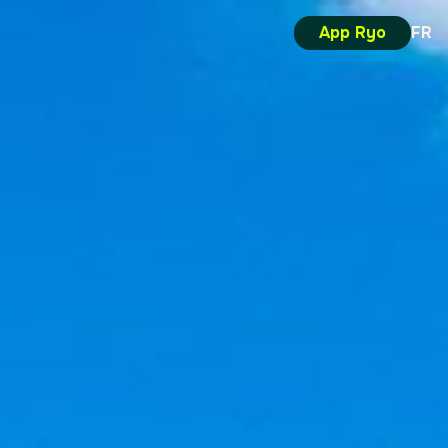
App Ryo
FR