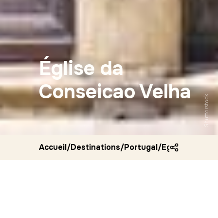
Église da
Conseicao Velha
Shutterstock
Accueil
/
Destinations
/
Portugal
/
Eglise da cons