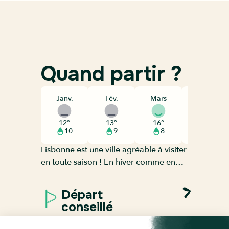
Quand partir ?
Janv.
Fév.
Mars
Avril
12°
13°
16°
18°
10
9
8
8
Lisbonne est une ville agréable à visiter
en toute saison ! En hiver comme en
été, il fait plutôt doux dans la capitale
portugaise et le soleil est souvent au
Départ
rendez-vous. En janvier et en
conseillé
décembre, la température en journée
avoisine les 15 °C et c’est en août qu’on