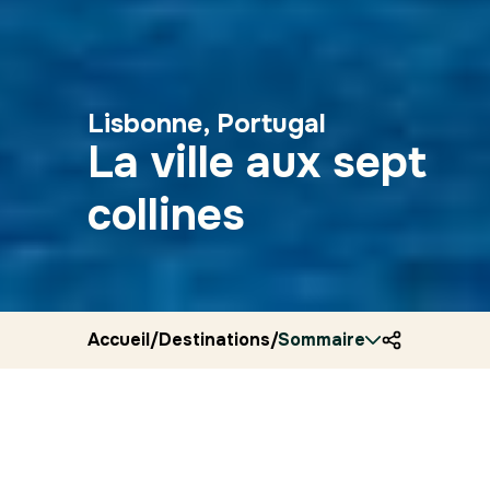
Lisbonne, Portugal
La ville aux sept
collines
Accueil
/
Destinations
/
Sommaire
Portugal
/
Ryocity
/
Lisbo