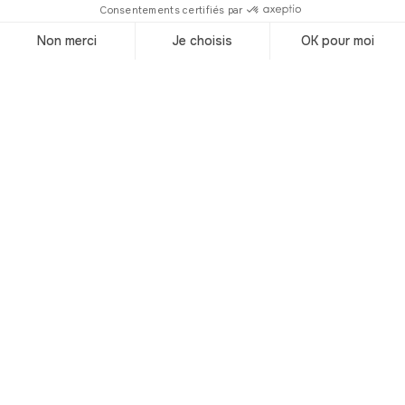
ou encore Pékin. Voilà donc sur quoi
vous marchez en ce moment même ! La
place, même avant de recevoir ces
pavés, a toujours été un lieu très
fréquenté, ayant accueilli les grandes
manifestations de l’époque, les
célébrations, et même les exécutions
publiques.