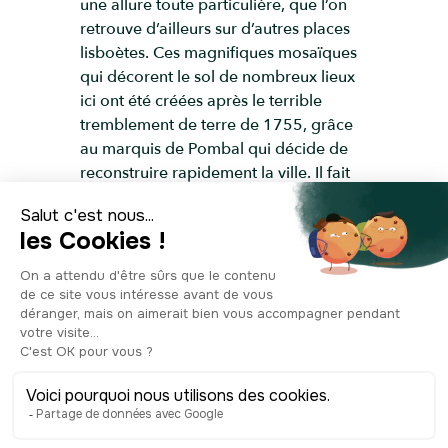
une allure toute particulière, que l’on
retrouve d’ailleurs sur d’autres places
lisboètes. Ces magnifiques mosaïques
qui décorent le sol de nombreux lieux
ici ont été créées après le terrible
tremblement de terre de 1755, grâce
au marquis de Pombal qui décide de
reconstruire rapidement la ville. Il fait
recouvrir le sol de petites pierres en
calcaire et en basalte, bien moins
chères et plus pratiques que le granite
de Porto, formant des motifs qui
rappellent bien souvent l’histoire des
grandes découvertes. Ces véritables
œuvres d’art sont appelées les Calçada
portuguesa, et elles sont très
appréciées : on en construira d’ailleurs
dans d’autres villes du monde,
notamment Rio de Janeiro, Bruxelles,