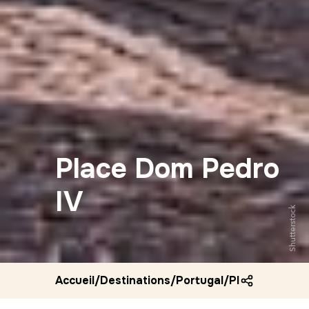
Place Dom Pedro
IV
Shutterstock
Accueil
/
Destinations
/
Portugal
/
Place dom ped