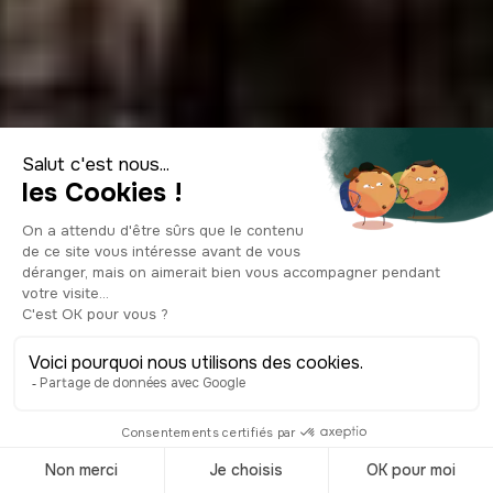
St. Stephen's
Basilica Budapest:
Complete Visitor's
Guide (2026)
© Shutterstock