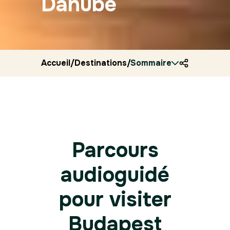
Danube
Accueil
/
Destinations
/
Sommaire
Hongrie
/
Ryocity
/
Budap
Parcours
audioguidé
pour visiter
Budapest