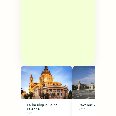
La basilique Saint-
L’avenue Andrássy
Etienne
2/24
1/24