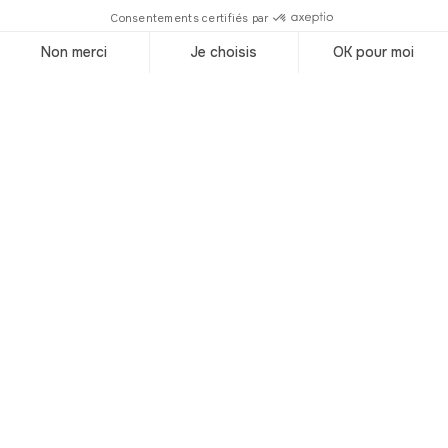
À
organiser votre prochain séjour malgré
savoir
de possibles averses.