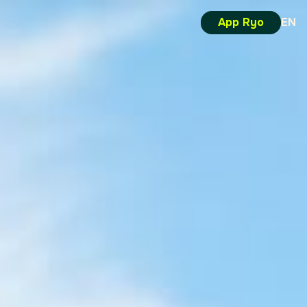
App Ryo
EN