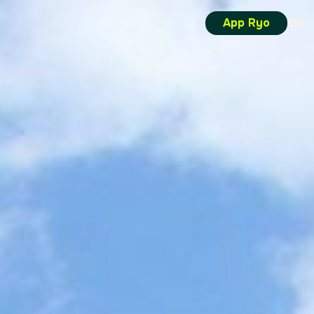
App Ryo
EN