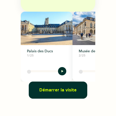
Palais des Ducs
Musée des Beaux-Arts
1/25
2/25
Démarrer la visite