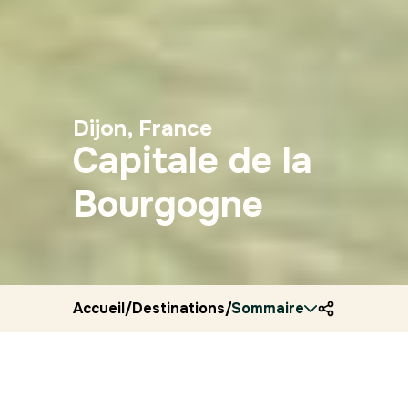
Dijon, France
Capitale de la
Bourgogne
Accueil
/
Destinations
/
Sommaire
France
/
Ryocity
/
Dijon