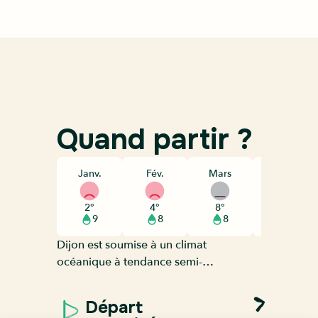
Quand partir ?
Janv.
Fév.
Mars
Avril
2°
4°
8°
11°
9
8
8
9
Dijon est soumise à un climat
océanique à tendance semi-
continentale, caractérisé par des étés
chauds et secs atteignant souvent les
Départ
26°C et des hivers assez froids où les