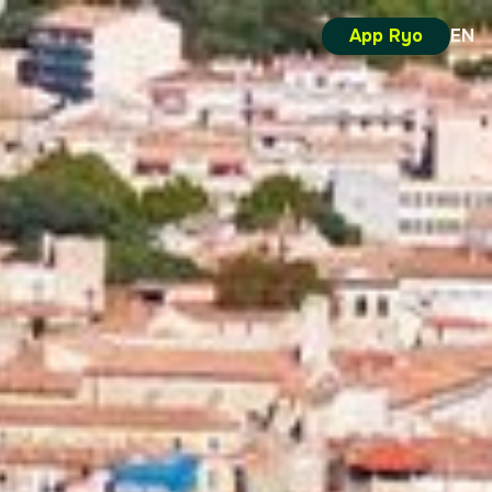
App Ryo
EN