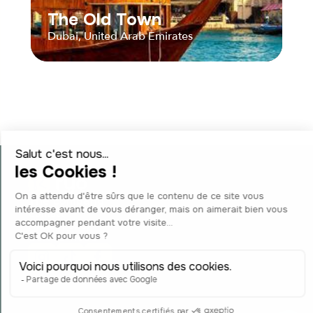
The Old Town
Dubai, United Arab Emirates
The Old Town
Dubai, United Arab Emirates
Distance
Durée
The company
Contact
Privacy policy
Audios
Parcours
Suivez-nous
GTCUS
•
Legal notice
2026
©
Ryo