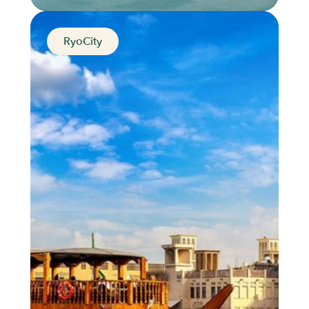
RyoCity
The city of extravagance
Dubai, United Arab Emirates
Distance
Durée
Audios
Parcours