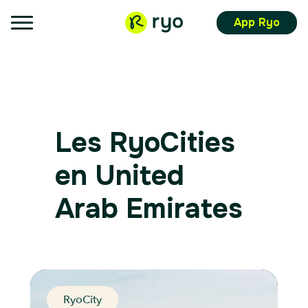
App Ryo
Les RyoCities
en United
Arab Emirates
RyoCity