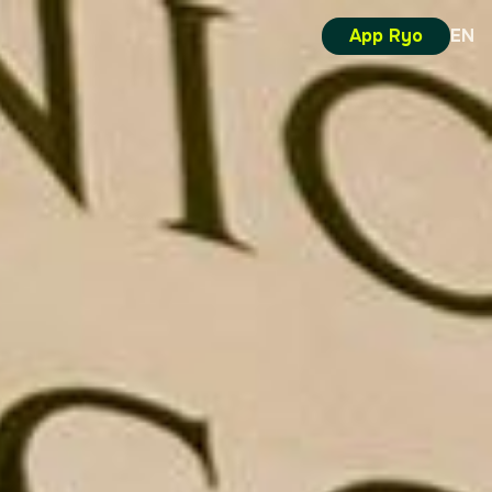
App Ryo
EN