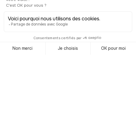
mejores hoteles de
Annecy
© Shutterstock
Adorada en toda Francia, la pequeña
Venecia de los Alpes hace soñar a más
de un viajero, incluso más allá de
nuestras fronteras. Esta notoriedad
hace de Annecy uno de los destinos de
fin de semana favoritos de los