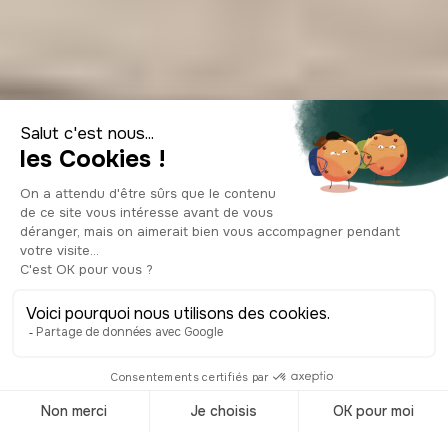
Descubrir y visitar
las Halles Bocuse
de Lyon
© Shutterstock