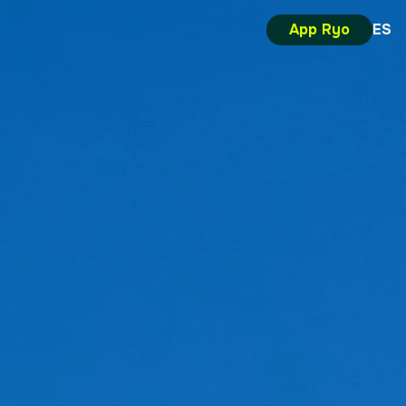
App Ryo
ES