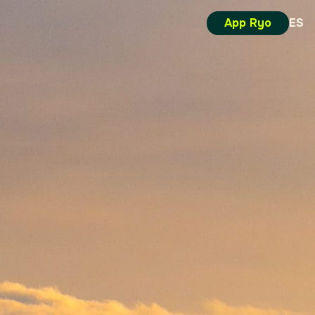
App Ryo
ES