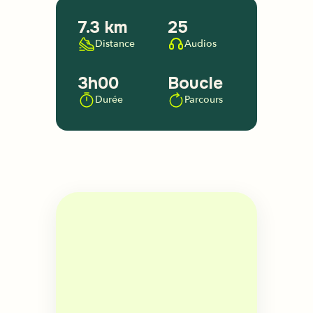
7.3 km
25
Distance
Audios
3h00
Boucle
Durée
Parcours