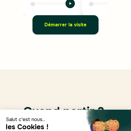
Démarrer la visite
Quand partir ?
Ene.
Feb.
Marzo
Abril