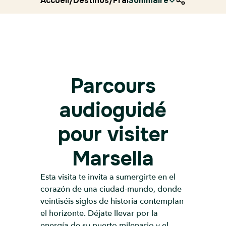
Accueil
/
Destinos
/
Francia
Sommaire
/
Ryocity
/
Marsella
Parcours
audioguidé
pour visiter
Marsella
Esta visita te invita a sumergirte en el
corazón de una ciudad-mundo, donde
veintiséis siglos de historia contemplan
el horizonte. Déjate llevar por la
energía de su puerto milenario y el