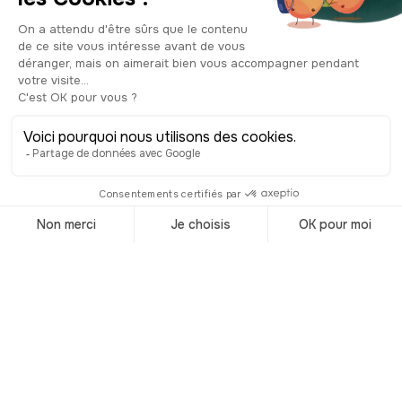
Visitar Nueva
Zelanda
Accueil
/
Destinos
/
Nueva zelanda