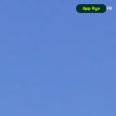
App Ryo
FR