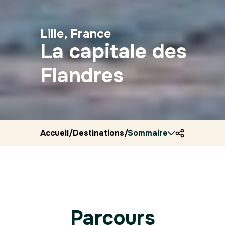
Lille, France
La capitale des
Flandres
Accueil
/
Destinations
/
Sommaire
France
/
Ryocity
/
Lille
Parcours