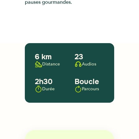
pauses gourmandes.
6 km
23
Distance
Audios
2h30
Boucle
Durée
Parcours