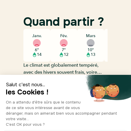
Quand partir ?
Janv.
Fév.
Mars
Avril
6°
7°
10°
13°
14
12
13
12
Le climat est globalement tempéré,
avec des hivers souvent frais, voire
froids, où les températures oscillent
généralement entre 0 et 8°C, et des
Départ
étés modérés autour de 20 à 26°C,
conseillé
avec des épisodes de chaleur possibles
mais rarement prolongés; le printemps
et le début de l’automne représentent
les périodes les plus agréables pour
Parking à
voyager, notamment de mai à juin et