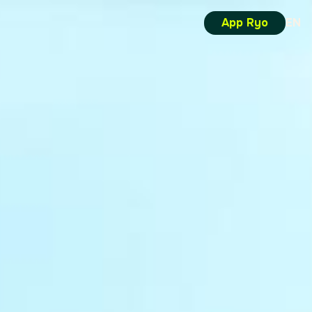
App Ryo
EN