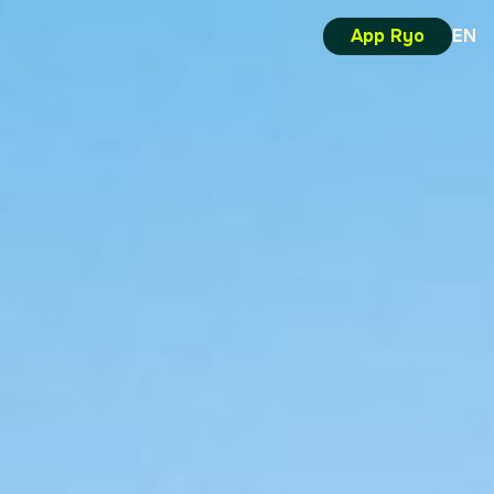
App Ryo
EN