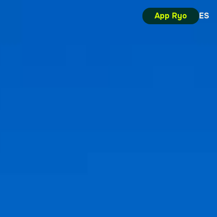
App Ryo
ES