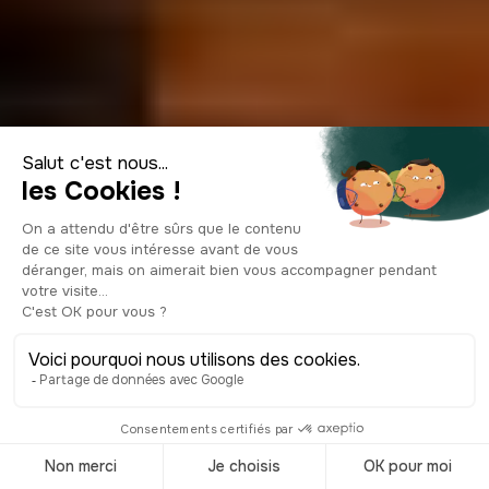
Visitar los
Jardines Tivoli en
Copenhague
© Shutterstock