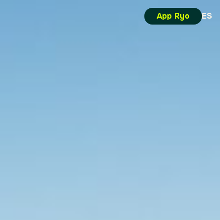
App Ryo
ES