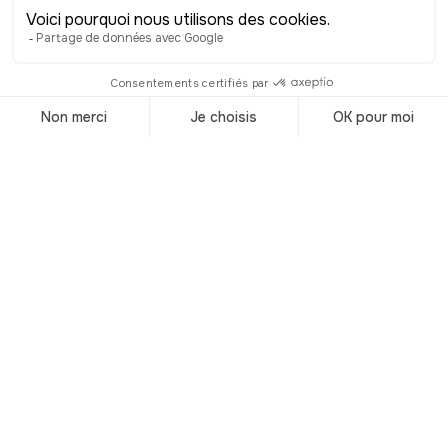
culinarias en
Poitiers
© Shutterstock
¿Quieres comer platos típicamente
franceses, pero aún no sabes hacia
dónde dirigirte? Ve al oeste de Francia,
a la muy encantadora ciudad de
Poitiers. Allí donde la iglesia románica
Notre-Dame-la-Grande hace girar
muchas cabezas y despierta la
curiosidad de los visitantes por su