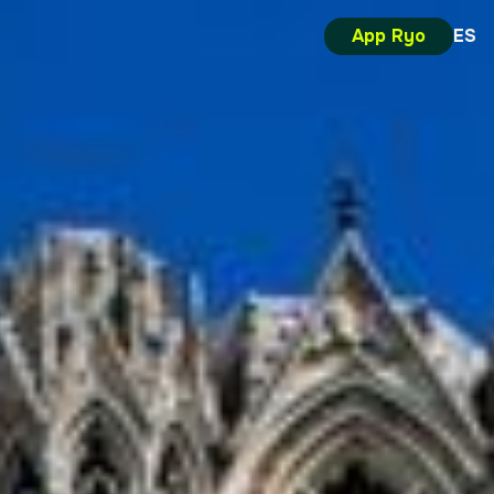
App Ryo
ES