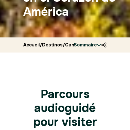
América
Accueil
/
Destinos
/
Canada
Sommaire
/
Ryocity
/
Montreal
Parcours
audioguidé
pour visiter