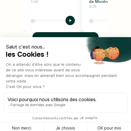
de Montreal
1/25
2/25
Démarrer la visite
Quand partir ?