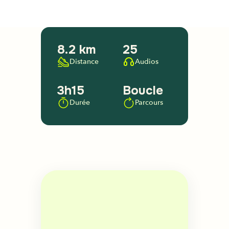
8.2 km
25
Distance
Audios
3h15
Boucle
Durée
Parcours