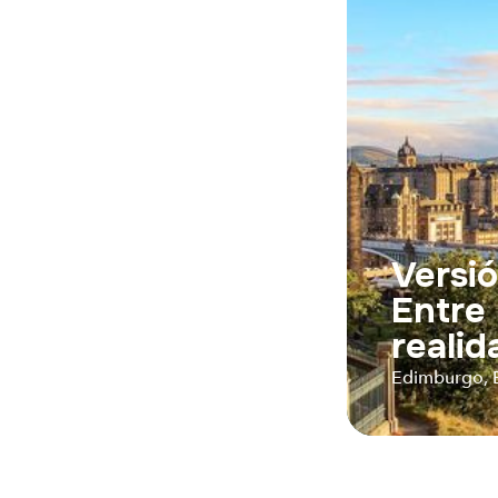
Versió
Entre 
realid
Edimburgo, 