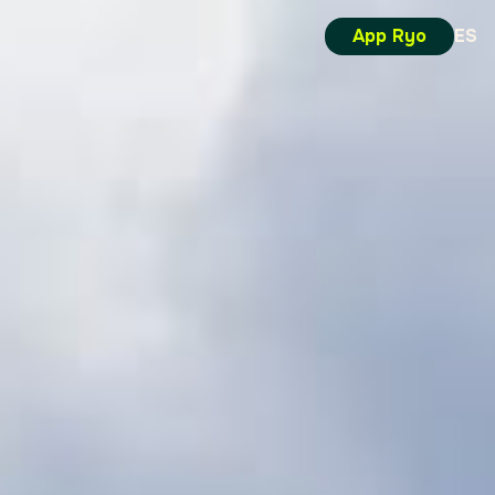
App Ryo
ES