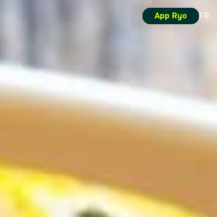
App Ryo
FR