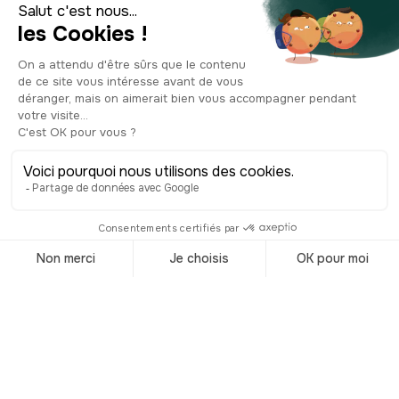
Top 14 des
spécialités
culinaires de
Madrid
© Shutterstock
Un mélange des genres et des styles à