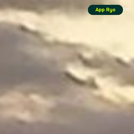
App Ryo
FR