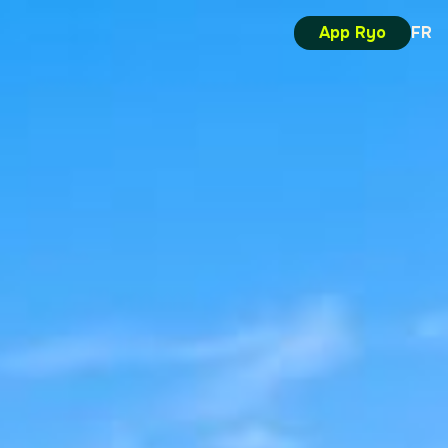
App Ryo
FR