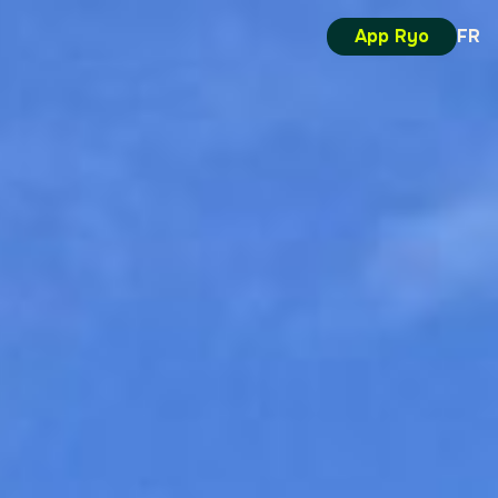
App Ryo
FR