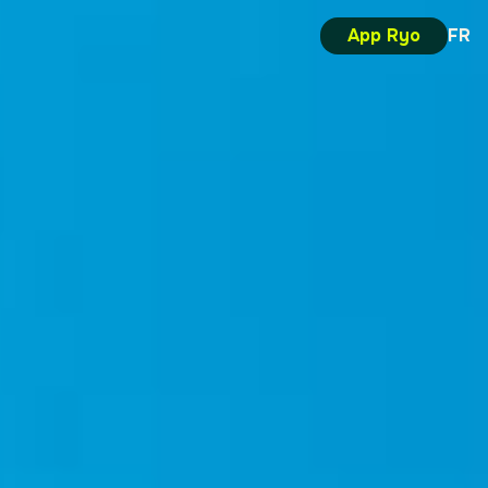
App Ryo
FR