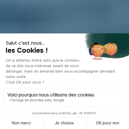
Location bateau
Porto-Vecchio :
infos pratiques et
tarifs
© Shutterstock