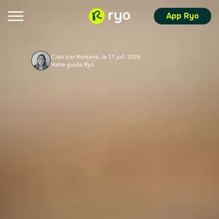
App Ryo
Créé par Romane, le 11 juil. 2026
Votre guide Ryo