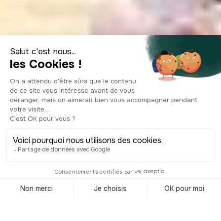
Le Hanami Matsuri
: la fête des
cerisiers en fleurs
© Shutterstock