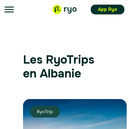
App Ryo
Les RyoTrips
en Albanie
RyoTrip